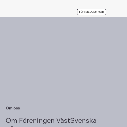
FÖR MEDLEMMAR
Om oss
Om Föreningen VästSvenska